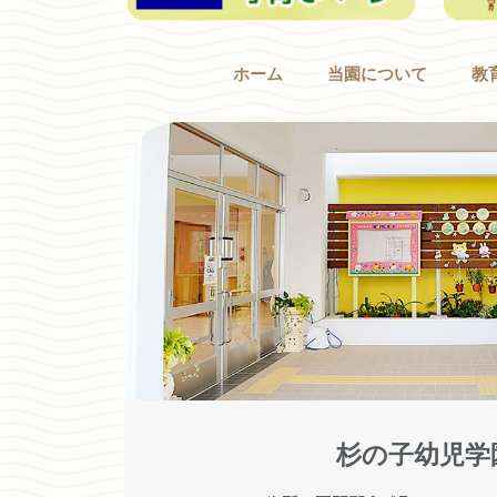
ホーム
当園について
教
杉の子幼児学